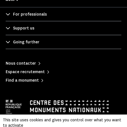
For professionals
Support us
Going further
Nous contacter
Espace recrutement
Find a monument
This site uses cookies and gives you control over what you want
to activate
Mentions légales
|
Privacy policy
|