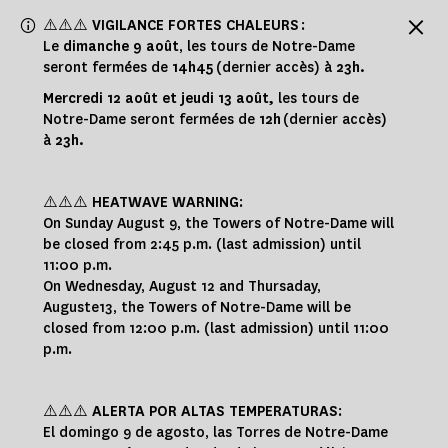
Panneau de gestion des cookies
⚠️⚠️⚠️
VIGILANCE FORTES CHALEURS
:
Le
dimanche 9 août
, les tours de Notre-Dame
seront fermées de
14h45
(dernier accès) à
23h.
Mercredi 12 août et jeudi 13 août,
les tours de
Notre-Dame seront fermées de
12h
(dernier accès)
à
23h.
⚠️⚠️⚠️
HEATWAVE WARNING
:
On Sunday August 9, the Towers of Notre-Dame will
be closed from 2:45 p.m. (last admission) until
11:00 p.m.
On Wednesday, August 12 and Thursaday,
Auguste13, the Towers of Notre-Dame will be
closed from 12:00 p.m. (last admission) until 11:00
p.m.
⚠️⚠️⚠️
ALERTA POR ALTAS TEMPERATURAS
:
El domingo 9 de agosto, las Torres de Notre-Dame