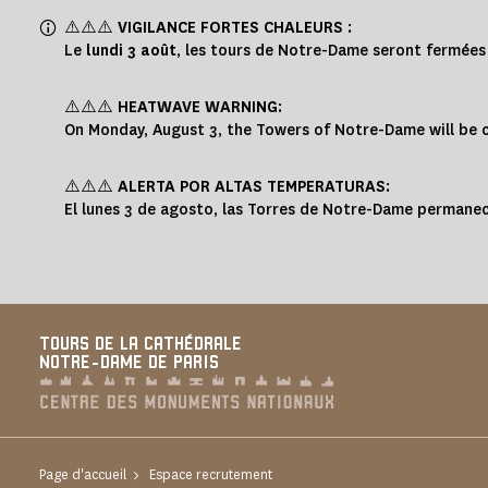
Panneau de gestion des cookies
⚠️⚠️⚠️
VIGILANCE FORTES CHALEURS
:
Le
lundi 3 août
, les tours de Notre-Dame seront fermée
⚠️⚠️⚠️
HEATWAVE WARNING
:
On Monday, August 3, the Towers of Notre-Dame will be cl
⚠️⚠️⚠️
ALERTA POR ALTAS TEMPERATURAS
:
El lunes 3 de agosto, las Torres de Notre-Dame permanec
TOURS DE LA CATHÉDRALE
NOTRE-DAME DE PARIS
Page d'accueil
Espace recrutement