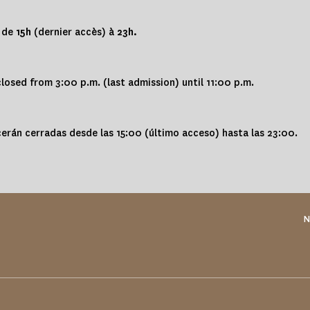
s de
15h
(dernier accès) à
23h.
osed from 3:00 p.m. (last admission) until 11:00 p.m.
erán cerradas desde las 15:00 (último acceso) hasta las 23:00.
N