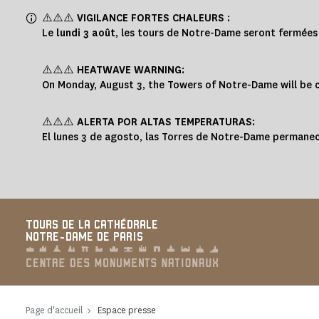
Panneau de gestion des cookies
⚠️⚠️⚠️
VIGILANCE FORTES CHALEURS
:
Le
lundi 3 août
, les tours de Notre-Dame seront fermée
⚠️⚠️⚠️
HEATWAVE WARNING
:
On Monday, August 3, the Towers of Notre-Dame will be cl
⚠️⚠️⚠️
ALERTA POR ALTAS TEMPERATURAS
:
El lunes 3 de agosto, las Torres de Notre-Dame permanec
TOURS DE LA CATHÉDRALE
NOTRE-DAME DE PARIS
Page d'accueil
Espace presse