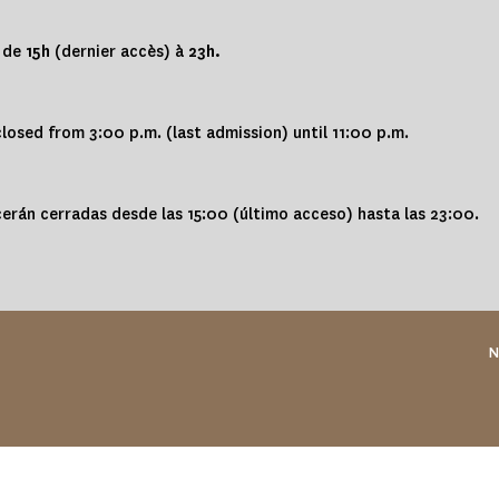
s de
15h
(dernier accès) à
23h.
osed from 3:00 p.m. (last admission) until 11:00 p.m.
erán cerradas desde las 15:00 (último acceso) hasta las 23:00.
N