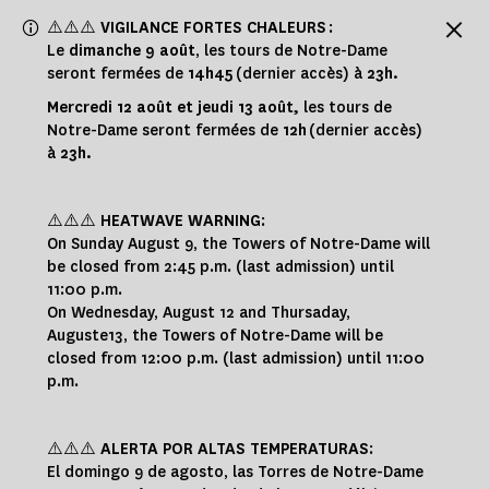
Panneau de gestion des cookies
⚠️⚠️⚠️
VIGILANCE FORTES CHALEURS
:
Le
dimanche 9 août
, les tours de Notre-Dame
seront fermées de
14h45
(dernier accès) à
23h.
Mercredi 12 août et jeudi 13 août,
les tours de
Notre-Dame seront fermées de
12h
(dernier accès)
à
23h.
⚠️⚠️⚠️
HEATWAVE WARNING
:
On Sunday August 9, the Towers of Notre-Dame will
be closed from 2:45 p.m. (last admission) until
11:00 p.m.
On Wednesday, August 12 and Thursaday,
Auguste13, the Towers of Notre-Dame will be
closed from 12:00 p.m. (last admission) until 11:00
p.m.
⚠️⚠️⚠️
ALERTA POR ALTAS TEMPERATURAS
:
El domingo 9 de agosto, las Torres de Notre-Dame