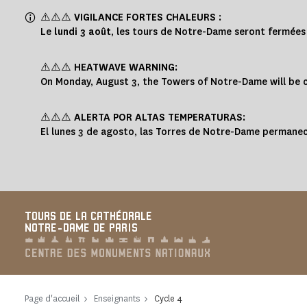
Panneau de gestion des cookies
⚠️⚠️⚠️
VIGILANCE FORTES CHALEURS
:
Le
lundi 3 août
, les tours de Notre-Dame seront fermée
⚠️⚠️⚠️
HEATWAVE WARNING
:
On Monday, August 3, the Towers of Notre-Dame will be cl
⚠️⚠️⚠️
ALERTA POR ALTAS TEMPERATURAS
:
El lunes 3 de agosto, las Torres de Notre-Dame permanec
TOURS DE LA CATHÉDRALE
NOTRE-DAME DE PARIS
Page d'accueil
Enseignants
Cycle 4