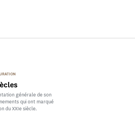
AURATION
ècles
entation générale de son
vènements qui ont marqué
on du XXIe siècle.