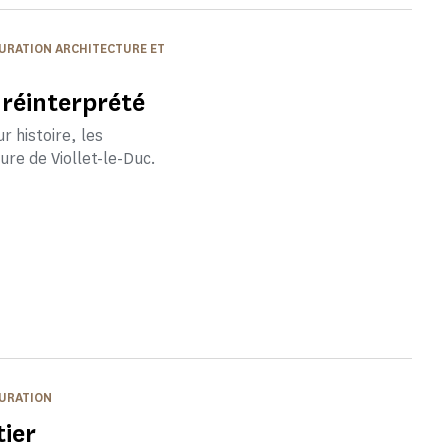
AURATION ARCHITECTURE ET
réinterprété
r histoire, les
gure de Viollet-le-Duc.
AURATION
ier