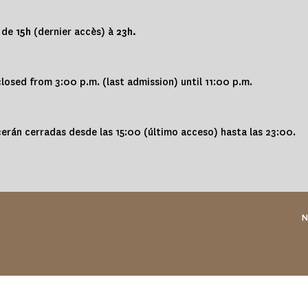
s de
15h
(dernier accès) à
23h.
osed from 3:00 p.m. (last admission) until 11:00 p.m.
erán cerradas desde las 15:00 (último acceso) hasta las 23:00.
N