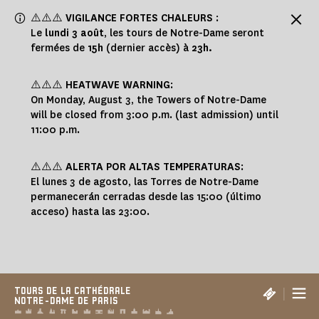
Panneau de gestion des cookies
⚠️⚠️⚠️
VIGILANCE FORTES CHALEURS
:
Le
lundi 3 août
, les tours de Notre-Dame seront
fermées de
15h
(dernier accès) à
23h.
⚠️⚠️⚠️
HEATWAVE WARNING
:
On Monday, August 3, the Towers of Notre-Dame
will be closed from 3:00 p.m. (last admission) until
11:00 p.m.
⚠️⚠️⚠️
ALERTA POR ALTAS TEMPERATURAS
:
El lunes 3 de agosto, las Torres de Notre-Dame
permanecerán cerradas desde las 15:00 (último
acceso) hasta las 23:00.
|
TOURS DE LA CATHÉDRALE
NOTRE-DAME DE PARIS