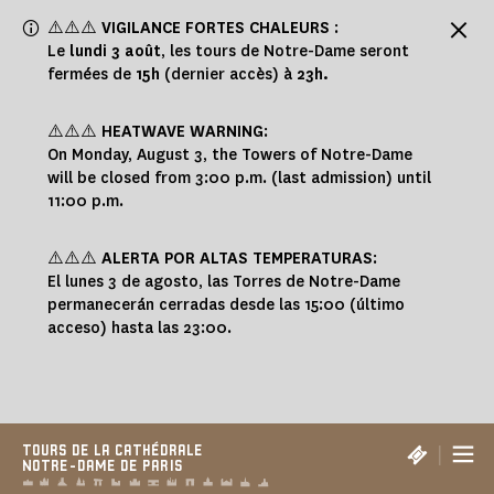
Panneau de gestion des cookies
⚠️⚠️⚠️
VIGILANCE FORTES CHALEURS
:
Le
lundi 3 août
, les tours de Notre-Dame seront
fermées de
15h
(dernier accès) à
23h.
⚠️⚠️⚠️
HEATWAVE WARNING
:
On Monday, August 3, the Towers of Notre-Dame
will be closed from 3:00 p.m. (last admission) until
11:00 p.m.
⚠️⚠️⚠️
ALERTA POR ALTAS TEMPERATURAS
:
El lunes 3 de agosto, las Torres de Notre-Dame
permanecerán cerradas desde las 15:00 (último
acceso) hasta las 23:00.
|
TOURS DE LA CATHÉDRALE
NOTRE-DAME DE PARIS