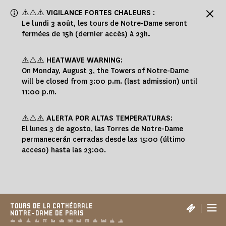
Panneau de gestion des cookies
⚠️⚠️⚠️
VIGILANCE FORTES CHALEURS
:
Le
lundi 3 août
, les tours de Notre-Dame seront
fermées de
15h
(dernier accès) à
23h.
⚠️⚠️⚠️
HEATWAVE WARNING
:
On Monday, August 3, the Towers of Notre-Dame
will be closed from 3:00 p.m. (last admission) until
11:00 p.m.
⚠️⚠️⚠️
ALERTA POR ALTAS TEMPERATURAS
:
El lunes 3 de agosto, las Torres de Notre-Dame
permanecerán cerradas desde las 15:00 (último
acceso) hasta las 23:00.
|
TOURS DE LA CATHÉDRALE
NOTRE-DAME DE PARIS