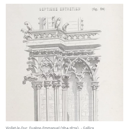
Viollet-le-Duc, Eugène-Emmanuel (1814-1879). - Gallica