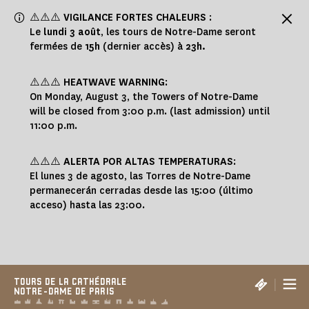
Panneau de gestion des cookies
⚠️⚠️⚠️
VIGILANCE FORTES CHALEURS
:
Le
lundi 3 août
, les tours de Notre-Dame seront
fermées de
15h
(dernier accès) à
23h.
⚠️⚠️⚠️
HEATWAVE WARNING
:
On Monday, August 3, the Towers of Notre-Dame
will be closed from 3:00 p.m. (last admission) until
11:00 p.m.
⚠️⚠️⚠️
ALERTA POR ALTAS TEMPERATURAS
:
El lunes 3 de agosto, las Torres de Notre-Dame
permanecerán cerradas desde las 15:00 (último
acceso) hasta las 23:00.
|
TOURS DE LA CATHÉDRALE
NOTRE-DAME DE PARIS