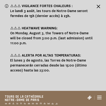
Panneau de gestion des cookies
⚠️⚠️⚠️
VIGILANCE FORTES CHALEURS
:
Le
lundi 3 août
, les tours de Notre-Dame seront
fermées de
15h
(dernier accès) à
23h.
⚠️⚠️⚠️
HEATWAVE WARNING
:
On Monday, August 3, the Towers of Notre-Dame
will be closed from 3:00 p.m. (last admission) until
11:00 p.m.
⚠️⚠️⚠️
ALERTA POR ALTAS TEMPERATURAS
:
El lunes 3 de agosto, las Torres de Notre-Dame
permanecerán cerradas desde las 15:00 (último
acceso) hasta las 23:00.
|
TOURS DE LA CATHÉDRALE
NOTRE-DAME DE PARIS