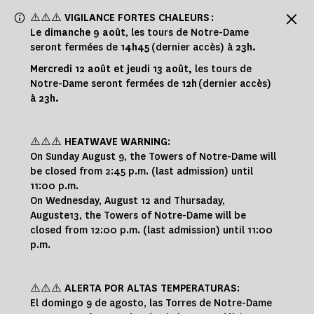
Panneau de gestion des cookies
⚠️⚠️⚠️
VIGILANCE FORTES CHALEURS
:
Le
dimanche 9 août
, les tours de Notre-Dame
seront fermées de
14h45
(dernier accès) à
23h.
Mercredi 12 août et jeudi 13 août,
les tours de
Notre-Dame seront fermées de
12h
(dernier accès)
à
23h.
⚠️⚠️⚠️
HEATWAVE WARNING
:
On Sunday August 9, the Towers of Notre-Dame will
be closed from 2:45 p.m. (last admission) until
11:00 p.m.
On Wednesday, August 12 and Thursaday,
Auguste13, the Towers of Notre-Dame will be
closed from 12:00 p.m. (last admission) until 11:00
p.m.
⚠️⚠️⚠️
ALERTA POR ALTAS TEMPERATURAS
:
El domingo 9 de agosto, las Torres de Notre-Dame