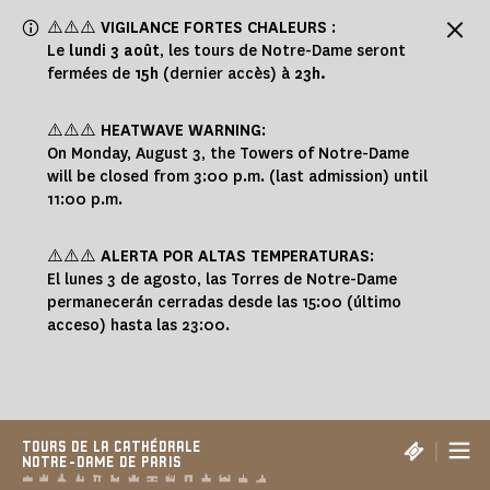
Panneau de gestion des cookies
⚠️⚠️⚠️
VIGILANCE FORTES CHALEURS
:
Le
lundi 3 août
, les tours de Notre-Dame seront
fermées de
15h
(dernier accès) à
23h.
⚠️⚠️⚠️
HEATWAVE WARNING
:
On Monday, August 3, the Towers of Notre-Dame
will be closed from 3:00 p.m. (last admission) until
11:00 p.m.
⚠️⚠️⚠️
ALERTA POR ALTAS TEMPERATURAS
:
El lunes 3 de agosto, las Torres de Notre-Dame
permanecerán cerradas desde las 15:00 (último
acceso) hasta las 23:00.
|
TOURS DE LA CATHÉDRALE
NOTRE-DAME DE PARIS