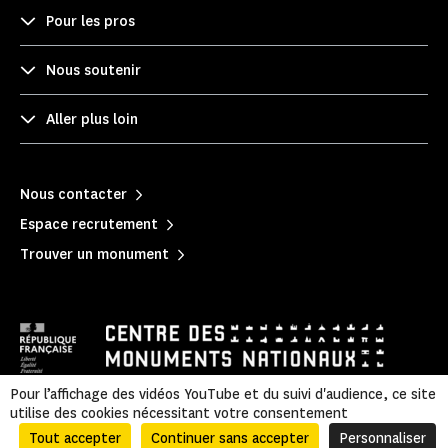
Pour les pros
Nous soutenir
Aller plus loin
Nous contacter
Espace recrutement
Trouver un monument
Pour l’affichage des vidéos YouTube et du suivi d'audience, ce site
utilise des cookies nécessitant votre consentement
Mentions légales
|
Politique de confidentialité
|
Informations légales et administratives
|
Plan du site
Tout accepter
Continuer sans accepter
Personnaliser