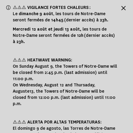
Panneau de gestion des cookies
⚠️⚠️⚠️
VIGILANCE FORTES CHALEURS
:
Le
dimanche 9 août
, les tours de Notre-Dame
seront fermées de
14h45
(dernier accès) à
23h.
Mercredi 12 août et jeudi 13 août,
les tours de
Notre-Dame seront fermées de
12h
(dernier accès)
à
23h.
⚠️⚠️⚠️
HEATWAVE WARNING
:
On Sunday August 9, the Towers of Notre-Dame will
be closed from 2:45 p.m. (last admission) until
11:00 p.m.
On Wednesday, August 12 and Thursaday,
Auguste13, the Towers of Notre-Dame will be
closed from 12:00 p.m. (last admission) until 11:00
p.m.
⚠️⚠️⚠️
ALERTA POR ALTAS TEMPERATURAS
:
El domingo 9 de agosto, las Torres de Notre-Dame